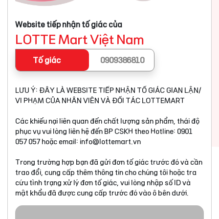
Website tiếp nhận tố giác của
LOTTE Mart Việt Nam
Tố giác
0909386810
LƯU Ý: ĐÂY LÀ WEBSITE TIẾP NHẬN TỐ GIÁC GIAN LẬN/
VI PHẠM CỦA NHÂN VIÊN VÀ ĐỐI TÁC LOTTEMART
Các khiếu nại liên quan đến chất lượng sản phẩm, thái độ
phục vụ vui lòng liên hệ đến BP CSKH theo Hotline: 0901
057 057 hoặc email:
info@lottemart.vn
Trong trường hợp bạn đã gửi đơn tố giác trước đó và cần
trao đổi, cung cấp thêm thông tin cho chúng tôi hoặc tra
cứu tình trạng xử lý đơn tố giác, vui lòng nhập số ID và
mật khẩu đã được cung cấp trước đó vào ô bên dưới.