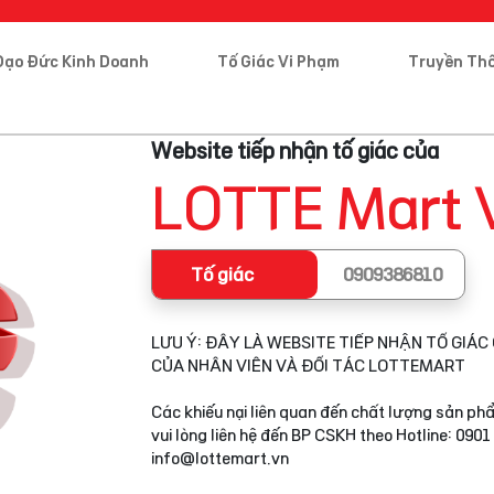
Đạo Đức Kinh Doanh
Tố Giác Vi Phạm
Truyền Th
Website tiếp nhận tố giác của
LOTTE Mart 
Tố giác
0909386810
LƯU Ý: ĐÂY LÀ WEBSITE TIẾP NHẬN TỐ GIÁC 
CỦA NHÂN VIÊN VÀ ĐỐI TÁC LOTTEMART
Các khiếu nại liên quan đến chất lượng sản phẩ
vui lòng liên hệ đến BP CSKH theo Hotline: 0901
info@lottemart.vn