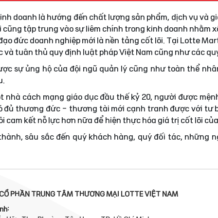
 kinh doanh là hướng đến chất lượng sản phẩm, dịch vụ và gi
i cũng tập trung vào sự liêm chính trong kinh doanh nhằm
ạo đức doanh nghiệp mới là nền tảng cốt lõi. Tại Lotte Mar
ực và tuân thủ quy định luật pháp Việt Nam cũng như các quy
được sự ủng hộ của đội ngũ quản lý cũng như toàn thể nhâ
u.
t nhà cách mạng giáo dục đầu thế kỷ 20, người được mện
 đủ thương đức - thương tài mới cạnh tranh được với tư 
i cam kết nỗ lực hơn nữa để hiện thực hóa giá trị cốt lõi củ
 thành, sâu sắc đến quý khách hàng, quý đối tác, những 
CỔ PHẦN TRUNG TÂM THƯƠNG MẠI LOTTE VIỆT NAM
nh: