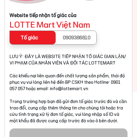
Website tiếp nhận tố giác của
LOTTE Mart Việt Nam
Tố giác
0909386810
LƯU Ý: ĐÂY LÀ WEBSITE TIẾP NHẬN TỐ GIÁC GIAN LẬN/
VI PHẠM CỦA NHÂN VIÊN VÀ ĐỐI TÁC LOTTEMART
Các khiếu nại liên quan đến chất lượng sản phẩm, thái độ
phục vụ vui lòng liên hệ đến BP CSKH theo Hotline: 0901
057 057 hoặc email:
info@lottemart.vn
Trong trường hợp bạn đã gửi đơn tố giác trước đó và cần
trao đổi, cung cấp thêm thông tin cho chúng tôi hoặc tra
cứu tình trạng xử lý đơn tố giác, vui lòng nhập số ID và
mật khẩu đã được cung cấp trước đó vào ô bên dưới.