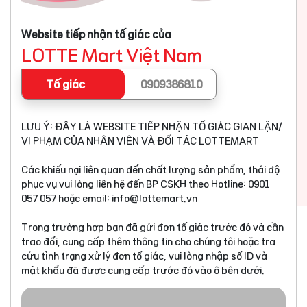
Website tiếp nhận tố giác của
LOTTE Mart Việt Nam
Tố giác
0909386810
LƯU Ý: ĐÂY LÀ WEBSITE TIẾP NHẬN TỐ GIÁC GIAN LẬN/
VI PHẠM CỦA NHÂN VIÊN VÀ ĐỐI TÁC LOTTEMART
Các khiếu nại liên quan đến chất lượng sản phẩm, thái độ
phục vụ vui lòng liên hệ đến BP CSKH theo Hotline: 0901
057 057 hoặc email:
info@lottemart.vn
Trong trường hợp bạn đã gửi đơn tố giác trước đó và cần
trao đổi, cung cấp thêm thông tin cho chúng tôi hoặc tra
cứu tình trạng xử lý đơn tố giác, vui lòng nhập số ID và
mật khẩu đã được cung cấp trước đó vào ô bên dưới.