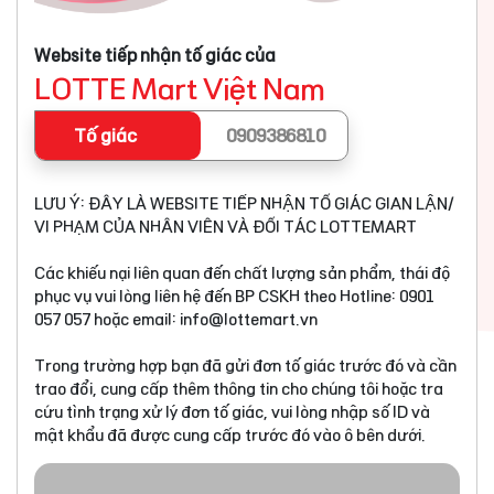
Website tiếp nhận tố giác của
LOTTE Mart Việt Nam
Tố giác
0909386810
LƯU Ý: ĐÂY LÀ WEBSITE TIẾP NHẬN TỐ GIÁC GIAN LẬN/
VI PHẠM CỦA NHÂN VIÊN VÀ ĐỐI TÁC LOTTEMART
Các khiếu nại liên quan đến chất lượng sản phẩm, thái độ
phục vụ vui lòng liên hệ đến BP CSKH theo Hotline: 0901
057 057 hoặc email:
info@lottemart.vn
Trong trường hợp bạn đã gửi đơn tố giác trước đó và cần
trao đổi, cung cấp thêm thông tin cho chúng tôi hoặc tra
cứu tình trạng xử lý đơn tố giác, vui lòng nhập số ID và
mật khẩu đã được cung cấp trước đó vào ô bên dưới.