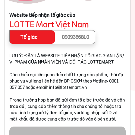
Website tiếp nhận tố giác của
LOTTE Mart Việt Nam
Tố giác
0909386810
LƯU Ý: ĐÂY LÀ WEBSITE TIẾP NHẬN TỐ GIÁC GIAN LẬN/
VI PHẠM CỦA NHÂN VIÊN VÀ ĐỐI TÁC LOTTEMART
Các khiếu nại liên quan đến chất lượng sản phẩm, thái độ
phục vụ vui lòng liên hệ đến BP CSKH theo Hotline: 0901
057 057 hoặc email:
info@lottemart.vn
Trong trường hợp bạn đã gửi đơn tố giác trước đó và cần
trao đổi, cung cấp thêm thông tin cho chúng tôi hoặc tra
cứu tình trạng xử lý đơn tố giác, vui lòng nhập số ID và
mật khẩu đã được cung cấp trước đó vào ô bên dưới.