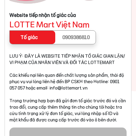
Website tiếp nhận tố giác của
LOTTE Mart Việt Nam
Tố giác
0909386810
LƯU Ý: ĐÂY LÀ WEBSITE TIẾP NHẬN TỐ GIÁC GIAN LẬN/
VI PHẠM CỦA NHÂN VIÊN VÀ ĐỐI TÁC LOTTEMART
Các khiếu nại liên quan đến chất lượng sản phẩm, thái độ
phục vụ vui lòng liên hệ đến BP CSKH theo Hotline: 0901
057 057 hoặc email:
info@lottemart.vn
Trong trường hợp bạn đã gửi đơn tố giác trước đó và cần
trao đổi, cung cấp thêm thông tin cho chúng tôi hoặc tra
cứu tình trạng xử lý đơn tố giác, vui lòng nhập số ID và
mật khẩu đã được cung cấp trước đó vào ô bên dưới.