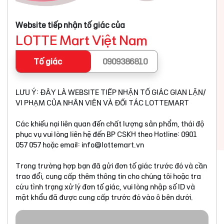
Website tiếp nhận tố giác của
LOTTE Mart Việt Nam
Tố giác
0909386810
LƯU Ý: ĐÂY LÀ WEBSITE TIẾP NHẬN TỐ GIÁC GIAN LẬN/
VI PHẠM CỦA NHÂN VIÊN VÀ ĐỐI TÁC LOTTEMART
Các khiếu nại liên quan đến chất lượng sản phẩm, thái độ
phục vụ vui lòng liên hệ đến BP CSKH theo Hotline: 0901
057 057 hoặc email:
info@lottemart.vn
Trong trường hợp bạn đã gửi đơn tố giác trước đó và cần
trao đổi, cung cấp thêm thông tin cho chúng tôi hoặc tra
cứu tình trạng xử lý đơn tố giác, vui lòng nhập số ID và
mật khẩu đã được cung cấp trước đó vào ô bên dưới.