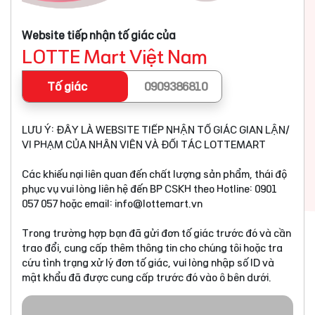
Website tiếp nhận tố giác của
LOTTE Mart Việt Nam
Tố giác
0909386810
LƯU Ý: ĐÂY LÀ WEBSITE TIẾP NHẬN TỐ GIÁC GIAN LẬN/
VI PHẠM CỦA NHÂN VIÊN VÀ ĐỐI TÁC LOTTEMART
Các khiếu nại liên quan đến chất lượng sản phẩm, thái độ
phục vụ vui lòng liên hệ đến BP CSKH theo Hotline: 0901
057 057 hoặc email:
info@lottemart.vn
Trong trường hợp bạn đã gửi đơn tố giác trước đó và cần
trao đổi, cung cấp thêm thông tin cho chúng tôi hoặc tra
cứu tình trạng xử lý đơn tố giác, vui lòng nhập số ID và
mật khẩu đã được cung cấp trước đó vào ô bên dưới.