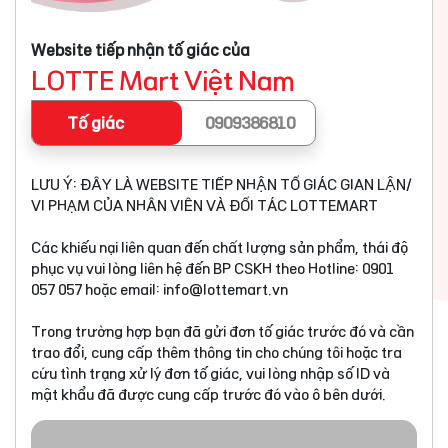
Website tiếp nhận tố giác của
LOTTE Mart Việt Nam
Tố giác
0909386810
LƯU Ý: ĐÂY LÀ WEBSITE TIẾP NHẬN TỐ GIÁC GIAN LẬN/
VI PHẠM CỦA NHÂN VIÊN VÀ ĐỐI TÁC LOTTEMART
Các khiếu nại liên quan đến chất lượng sản phẩm, thái độ
phục vụ vui lòng liên hệ đến BP CSKH theo Hotline: 0901
057 057 hoặc email:
info@lottemart.vn
Trong trường hợp bạn đã gửi đơn tố giác trước đó và cần
trao đổi, cung cấp thêm thông tin cho chúng tôi hoặc tra
cứu tình trạng xử lý đơn tố giác, vui lòng nhập số ID và
mật khẩu đã được cung cấp trước đó vào ô bên dưới.