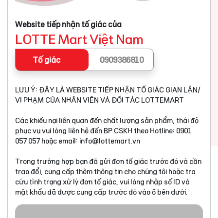
Website tiếp nhận tố giác của
LOTTE Mart Việt Nam
Tố giác
0909386810
LƯU Ý: ĐÂY LÀ WEBSITE TIẾP NHẬN TỐ GIÁC GIAN LẬN/
VI PHẠM CỦA NHÂN VIÊN VÀ ĐỐI TÁC LOTTEMART
Các khiếu nại liên quan đến chất lượng sản phẩm, thái độ
phục vụ vui lòng liên hệ đến BP CSKH theo Hotline: 0901
057 057 hoặc email:
info@lottemart.vn
Trong trường hợp bạn đã gửi đơn tố giác trước đó và cần
trao đổi, cung cấp thêm thông tin cho chúng tôi hoặc tra
cứu tình trạng xử lý đơn tố giác, vui lòng nhập số ID và
mật khẩu đã được cung cấp trước đó vào ô bên dưới.