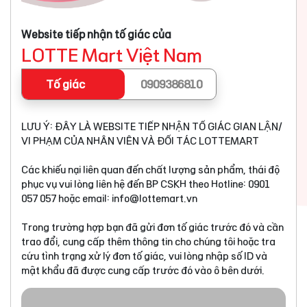
Website tiếp nhận tố giác của
LOTTE Mart Việt Nam
Tố giác
0909386810
LƯU Ý: ĐÂY LÀ WEBSITE TIẾP NHẬN TỐ GIÁC GIAN LẬN/
VI PHẠM CỦA NHÂN VIÊN VÀ ĐỐI TÁC LOTTEMART
Các khiếu nại liên quan đến chất lượng sản phẩm, thái độ
phục vụ vui lòng liên hệ đến BP CSKH theo Hotline: 0901
057 057 hoặc email:
info@lottemart.vn
Trong trường hợp bạn đã gửi đơn tố giác trước đó và cần
trao đổi, cung cấp thêm thông tin cho chúng tôi hoặc tra
cứu tình trạng xử lý đơn tố giác, vui lòng nhập số ID và
mật khẩu đã được cung cấp trước đó vào ô bên dưới.