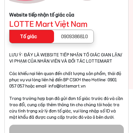
Website tiếp nhận tố giác của
LOTTE Mart Việt Nam
Tố giác
0909386810
LƯU Ý: ĐÂY LÀ WEBSITE TIẾP NHẬN TỐ GIÁC GIAN LẬN/
VI PHẠM CỦA NHÂN VIÊN VÀ ĐỐI TÁC LOTTEMART
Các khiếu nại liên quan đến chất lượng sản phẩm, thái độ
phục vụ vui lòng liên hệ đến BP CSKH theo Hotline: 0901
057 057 hoặc email:
info@lottemart.vn
Trong trường hợp bạn đã gửi đơn tố giác trước đó và cần
trao đổi, cung cấp thêm thông tin cho chúng tôi hoặc tra
cứu tình trạng xử lý đơn tố giác, vui lòng nhập số ID và
mật khẩu đã được cung cấp trước đó vào ô bên dưới.