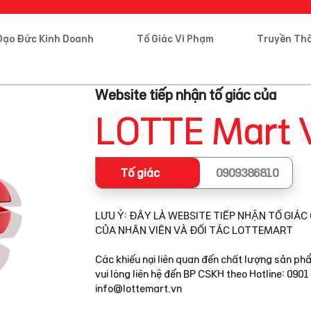
Đạo Đức Kinh Doanh
Tố Giác Vi Phạm
Truyền Th
Website tiếp nhận tố giác của
LOTTE Mart 
Tố giác
0909386810
LƯU Ý: ĐÂY LÀ WEBSITE TIẾP NHẬN TỐ GIÁC 
CỦA NHÂN VIÊN VÀ ĐỐI TÁC LOTTEMART
Các khiếu nại liên quan đến chất lượng sản phẩ
vui lòng liên hệ đến BP CSKH theo Hotline: 0901
info@lottemart.vn