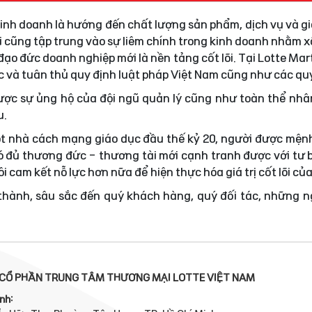
 kinh doanh là hướng đến chất lượng sản phẩm, dịch vụ và gi
i cũng tập trung vào sự liêm chính trong kinh doanh nhằm
ạo đức doanh nghiệp mới là nền tảng cốt lõi. Tại Lotte Mar
ực và tuân thủ quy định luật pháp Việt Nam cũng như các quy
được sự ủng hộ của đội ngũ quản lý cũng như toàn thể nhâ
u.
t nhà cách mạng giáo dục đầu thế kỷ 20, người được mện
 đủ thương đức - thương tài mới cạnh tranh được với tư 
i cam kết nỗ lực hơn nữa để hiện thực hóa giá trị cốt lõi củ
 thành, sâu sắc đến quý khách hàng, quý đối tác, những 
CỔ PHẦN TRUNG TÂM THƯƠNG MẠI LOTTE VIỆT NAM
nh: