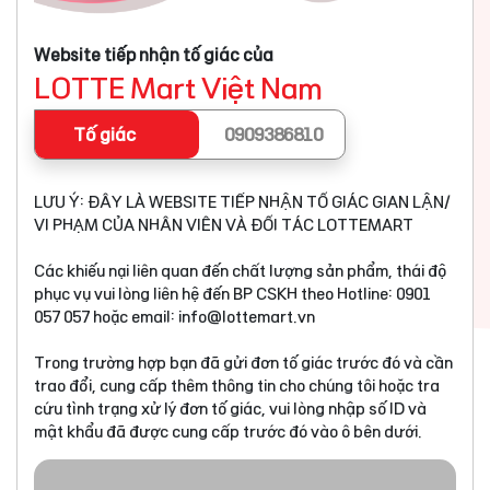
Website tiếp nhận tố giác của
LOTTE Mart Việt Nam
Tố giác
0909386810
LƯU Ý: ĐÂY LÀ WEBSITE TIẾP NHẬN TỐ GIÁC GIAN LẬN/
VI PHẠM CỦA NHÂN VIÊN VÀ ĐỐI TÁC LOTTEMART
Các khiếu nại liên quan đến chất lượng sản phẩm, thái độ
phục vụ vui lòng liên hệ đến BP CSKH theo Hotline: 0901
057 057 hoặc email:
info@lottemart.vn
Trong trường hợp bạn đã gửi đơn tố giác trước đó và cần
trao đổi, cung cấp thêm thông tin cho chúng tôi hoặc tra
cứu tình trạng xử lý đơn tố giác, vui lòng nhập số ID và
mật khẩu đã được cung cấp trước đó vào ô bên dưới.