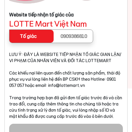
Website tiếp nhận tố giác của
LOTTE Mart Việt Nam
Tố giác
0909386810
LƯU Ý: ĐÂY LÀ WEBSITE TIẾP NHẬN TỐ GIÁC GIAN LẬN/
VI PHẠM CỦA NHÂN VIÊN VÀ ĐỐI TÁC LOTTEMART
Các khiếu nại liên quan đến chất lượng sản phẩm, thái độ
phục vụ vui lòng liên hệ đến BP CSKH theo Hotline: 0901
057 057 hoặc email:
info@lottemart.vn
Trong trường hợp bạn đã gửi đơn tố giác trước đó và cần
trao đổi, cung cấp thêm thông tin cho chúng tôi hoặc tra
cứu tình trạng xử lý đơn tố giác, vui lòng nhập số ID và
mật khẩu đã được cung cấp trước đó vào ô bên dưới.