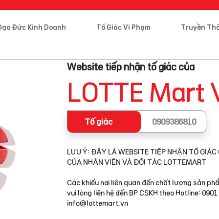
Đạo Đức Kinh Doanh
Tố Giác Vi Phạm
Truyền Th
Website tiếp nhận tố giác của
LOTTE Mart 
Tố giác
0909386810
LƯU Ý: ĐÂY LÀ WEBSITE TIẾP NHẬN TỐ GIÁC 
CỦA NHÂN VIÊN VÀ ĐỐI TÁC LOTTEMART
Các khiếu nại liên quan đến chất lượng sản phẩ
vui lòng liên hệ đến BP CSKH theo Hotline: 0901
info@lottemart.vn