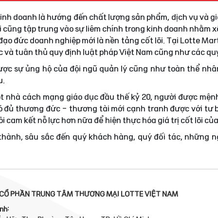
 kinh doanh là hướng đến chất lượng sản phẩm, dịch vụ và gi
i cũng tập trung vào sự liêm chính trong kinh doanh nhằm
ạo đức doanh nghiệp mới là nền tảng cốt lõi. Tại Lotte Mar
ực và tuân thủ quy định luật pháp Việt Nam cũng như các quy
được sự ủng hộ của đội ngũ quản lý cũng như toàn thể nhâ
u.
t nhà cách mạng giáo dục đầu thế kỷ 20, người được mện
 đủ thương đức - thương tài mới cạnh tranh được với tư 
i cam kết nỗ lực hơn nữa để hiện thực hóa giá trị cốt lõi củ
 thành, sâu sắc đến quý khách hàng, quý đối tác, những 
CỔ PHẦN TRUNG TÂM THƯƠNG MẠI LOTTE VIỆT NAM
nh: