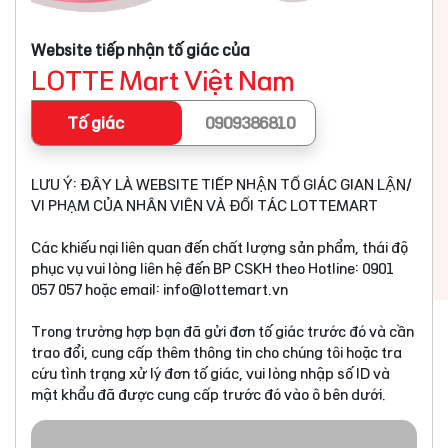
Website tiếp nhận tố giác của
LOTTE Mart Việt Nam
Tố giác
0909386810
LƯU Ý: ĐÂY LÀ WEBSITE TIẾP NHẬN TỐ GIÁC GIAN LẬN/
VI PHẠM CỦA NHÂN VIÊN VÀ ĐỐI TÁC LOTTEMART
Các khiếu nại liên quan đến chất lượng sản phẩm, thái độ
phục vụ vui lòng liên hệ đến BP CSKH theo Hotline: 0901
057 057 hoặc email:
info@lottemart.vn
Trong trường hợp bạn đã gửi đơn tố giác trước đó và cần
trao đổi, cung cấp thêm thông tin cho chúng tôi hoặc tra
cứu tình trạng xử lý đơn tố giác, vui lòng nhập số ID và
mật khẩu đã được cung cấp trước đó vào ô bên dưới.