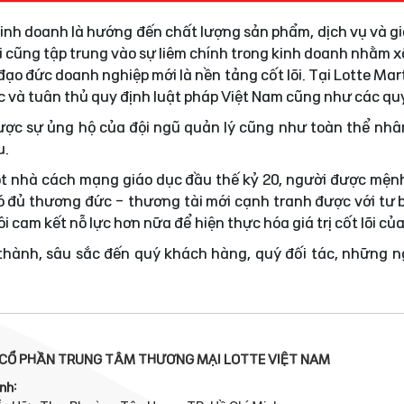
 kinh doanh là hướng đến chất lượng sản phẩm, dịch vụ và gi
i cũng tập trung vào sự liêm chính trong kinh doanh nhằm
ạo đức doanh nghiệp mới là nền tảng cốt lõi. Tại Lotte Mar
ực và tuân thủ quy định luật pháp Việt Nam cũng như các quy
được sự ủng hộ của đội ngũ quản lý cũng như toàn thể nhâ
u.
t nhà cách mạng giáo dục đầu thế kỷ 20, người được mện
 đủ thương đức - thương tài mới cạnh tranh được với tư 
i cam kết nỗ lực hơn nữa để hiện thực hóa giá trị cốt lõi củ
 thành, sâu sắc đến quý khách hàng, quý đối tác, những 
CỔ PHẦN TRUNG TÂM THƯƠNG MẠI LOTTE VIỆT NAM
nh: