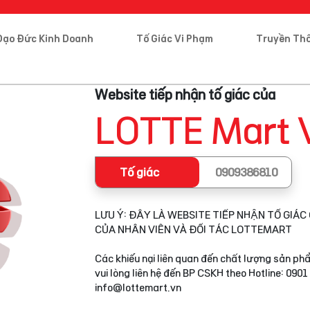
Đạo Đức Kinh Doanh
Tố Giác Vi Phạm
Truyền Th
Website tiếp nhận tố giác của
LOTTE Mart 
Tố giác
0909386810
LƯU Ý: ĐÂY LÀ WEBSITE TIẾP NHẬN TỐ GIÁC 
CỦA NHÂN VIÊN VÀ ĐỐI TÁC LOTTEMART
Các khiếu nại liên quan đến chất lượng sản phẩ
vui lòng liên hệ đến BP CSKH theo Hotline: 0901
info@lottemart.vn