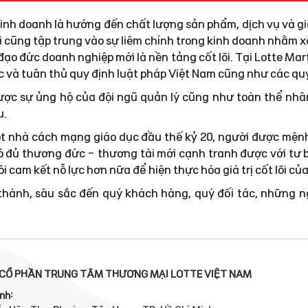
 kinh doanh là hướng đến chất lượng sản phẩm, dịch vụ và gi
i cũng tập trung vào sự liêm chính trong kinh doanh nhằm
ạo đức doanh nghiệp mới là nền tảng cốt lõi. Tại Lotte Mar
ực và tuân thủ quy định luật pháp Việt Nam cũng như các quy
được sự ủng hộ của đội ngũ quản lý cũng như toàn thể nhâ
u.
t nhà cách mạng giáo dục đầu thế kỷ 20, người được mện
 đủ thương đức - thương tài mới cạnh tranh được với tư 
i cam kết nỗ lực hơn nữa để hiện thực hóa giá trị cốt lõi củ
 thành, sâu sắc đến quý khách hàng, quý đối tác, những 
CỔ PHẦN TRUNG TÂM THƯƠNG MẠI LOTTE VIỆT NAM
nh: