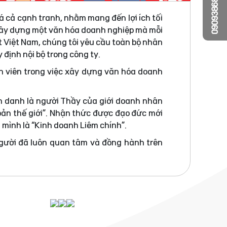
0909386810
á cả cạnh tranh, nhằm mang đến lợi ích tối
 xây dựng một văn hóa doanh nghiệp mà mỗi
t Việt Nam, chúng tôi yêu cầu toàn bộ nhân
 định nội bộ trong công ty.
n viên trong việc xây dựng văn hóa doanh
h danh là người Thầy của giới doanh nhân
bản thế giới”. Nhận thức được đạo đức mới
a mình là “Kinh doanh Liêm chính”.
người đã luôn quan tâm và đồng hành trên