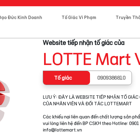
Đạo Đức Kinh Doanh
Tố Giác Vi Phạm
Truyền Th
Website tiếp nhận tố giác của
LOTTE Mart 
Tố giác
0909386810
LƯU Ý: ĐÂY LÀ WEBSITE TIẾP NHẬN TỐ GIÁC 
CỦA NHÂN VIÊN VÀ ĐỐI TÁC LOTTEMART
Các khiếu nại liên quan đến chất lượng sản phẩ
vui lòng liên hệ đến BP CSKH theo Hotline: 0901
info@lottemart.vn