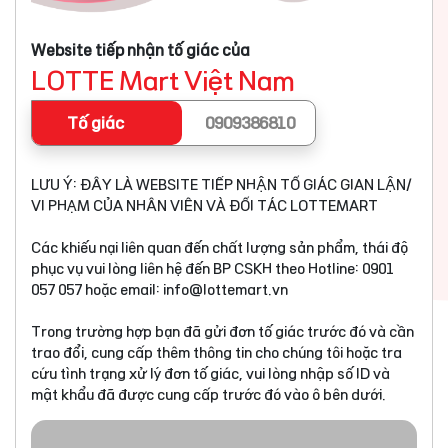
Website tiếp nhận tố giác của
LOTTE Mart Việt Nam
Tố giác
0909386810
LƯU Ý: ĐÂY LÀ WEBSITE TIẾP NHẬN TỐ GIÁC GIAN LẬN/
VI PHẠM CỦA NHÂN VIÊN VÀ ĐỐI TÁC LOTTEMART
Các khiếu nại liên quan đến chất lượng sản phẩm, thái độ
phục vụ vui lòng liên hệ đến BP CSKH theo Hotline: 0901
057 057 hoặc email:
info@lottemart.vn
Trong trường hợp bạn đã gửi đơn tố giác trước đó và cần
trao đổi, cung cấp thêm thông tin cho chúng tôi hoặc tra
cứu tình trạng xử lý đơn tố giác, vui lòng nhập số ID và
mật khẩu đã được cung cấp trước đó vào ô bên dưới.