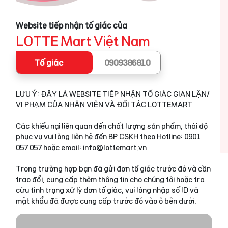
Website tiếp nhận tố giác của
LOTTE Mart Việt Nam
Tố giác
0909386810
LƯU Ý: ĐÂY LÀ WEBSITE TIẾP NHẬN TỐ GIÁC GIAN LẬN/
VI PHẠM CỦA NHÂN VIÊN VÀ ĐỐI TÁC LOTTEMART
Các khiếu nại liên quan đến chất lượng sản phẩm, thái độ
phục vụ vui lòng liên hệ đến BP CSKH theo Hotline: 0901
057 057 hoặc email:
info@lottemart.vn
Trong trường hợp bạn đã gửi đơn tố giác trước đó và cần
trao đổi, cung cấp thêm thông tin cho chúng tôi hoặc tra
cứu tình trạng xử lý đơn tố giác, vui lòng nhập số ID và
mật khẩu đã được cung cấp trước đó vào ô bên dưới.